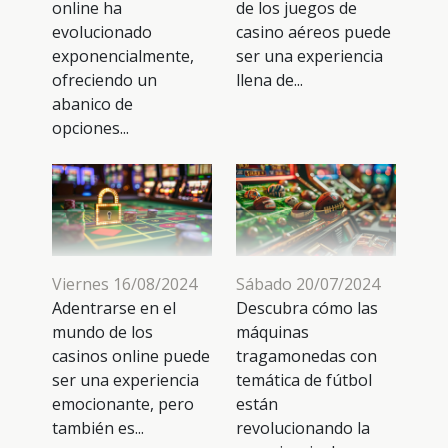
online ha
de los juegos de
evolucionado
casino aéreos puede
exponencialmente,
ser una experiencia
ofreciendo un
llena de...
abanico de
opciones...
Viernes 16/08/2024
Sábado 20/07/2024
Adentrarse en el
Descubra cómo las
mundo de los
máquinas
casinos online puede
tragamonedas con
ser una experiencia
temática de fútbol
emocionante, pero
están
también es...
revolucionando la