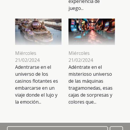
experiencia de
juego...
Miércoles
Miércoles
21/02/2024
21/02/2024
Adentrarse en el
Adéntrate en el
universo de los
misterioso universo
casinos flotantes es
de las máquinas
embarcarse en un
tragamonedas, esas
viaje donde el lujo y
cajas de sorpresas y
la emoción...
colores que...