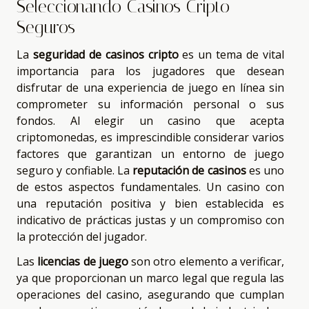
Seleccionando Casinos Cripto
Seguros
La
seguridad de casinos cripto
es un tema de vital
importancia para los jugadores que desean
disfrutar de una experiencia de juego en línea sin
comprometer su información personal o sus
fondos. Al elegir un casino que acepta
criptomonedas, es imprescindible considerar varios
factores que garantizan un entorno de juego
seguro y confiable. La
reputación de casinos
es uno
de estos aspectos fundamentales. Un casino con
una reputación positiva y bien establecida es
indicativo de prácticas justas y un compromiso con
la protección del jugador.
Las
licencias de juego
son otro elemento a verificar,
ya que proporcionan un marco legal que regula las
operaciones del casino, asegurando que cumplan