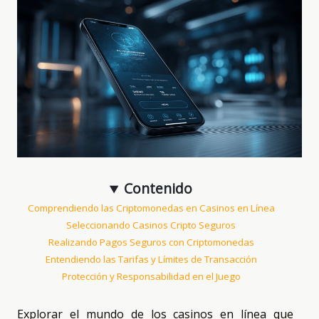
Contenido
Comprendiendo las Criptomonedas en Casinos en Línea
Seleccionando Casinos Cripto Seguros
Realizando Pagos Seguros con Criptomonedas
Entendiendo las Tarifas y Límites de Transacción
Protección y Responsabilidad en el Juego
Explorar el mundo de los casinos en línea que