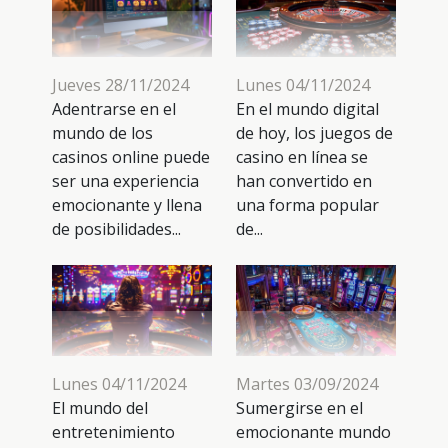
Jueves 28/11/2024
Lunes 04/11/2024
Adentrarse en el
En el mundo digital
mundo de los
de hoy, los juegos de
casinos online puede
casino en línea se
ser una experiencia
han convertido en
emocionante y llena
una forma popular
de posibilidades...
de...
Lunes 04/11/2024
Martes 03/09/2024
El mundo del
Sumergirse en el
entretenimiento
emocionante mundo