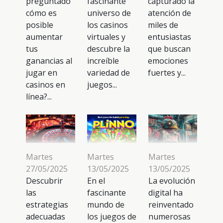
preguntado
fascinante
capturado la
cómo es
universo de
atención de
posible
los casinos
miles de
aumentar
virtuales y
entusiastas
tus
descubre la
que buscan
ganancias al
increíble
emociones
jugar en
variedad de
fuertes y...
casinos en
juegos...
línea?...
Martes
Martes
Martes
27/05/2025
13/05/2025
13/05/2025
Descubrir
La evolución
En el
las
digital ha
fascinante
estrategias
reinventado
mundo de
adecuadas
numerosas
los juegos de