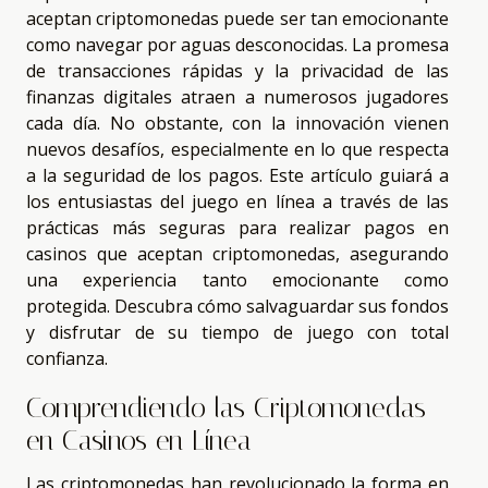
aceptan criptomonedas puede ser tan emocionante
como navegar por aguas desconocidas. La promesa
de transacciones rápidas y la privacidad de las
finanzas digitales atraen a numerosos jugadores
cada día. No obstante, con la innovación vienen
nuevos desafíos, especialmente en lo que respecta
a la seguridad de los pagos. Este artículo guiará a
los entusiastas del juego en línea a través de las
prácticas más seguras para realizar pagos en
casinos que aceptan criptomonedas, asegurando
una experiencia tanto emocionante como
protegida. Descubra cómo salvaguardar sus fondos
y disfrutar de su tiempo de juego con total
confianza.
Comprendiendo las Criptomonedas
en Casinos en Línea
Las criptomonedas han revolucionado la forma en