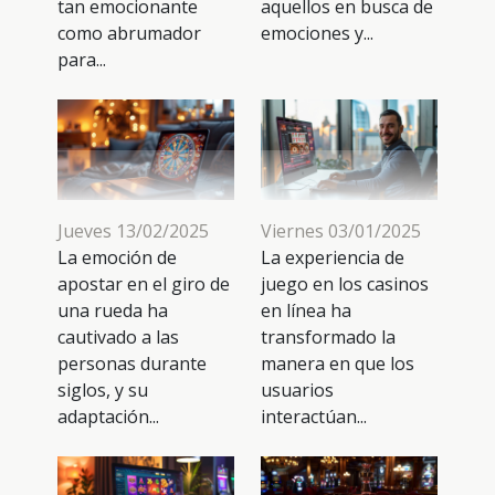
tan emocionante
aquellos en busca de
como abrumador
emociones y...
para...
Jueves 13/02/2025
Viernes 03/01/2025
La emoción de
La experiencia de
apostar en el giro de
juego en los casinos
una rueda ha
en línea ha
cautivado a las
transformado la
personas durante
manera en que los
siglos, y su
usuarios
adaptación...
interactúan...