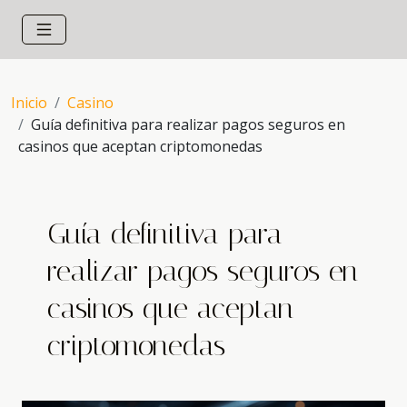
Inicio
Casino
Guía definitiva para realizar pagos seguros en
casinos que aceptan criptomonedas
Guía definitiva para
realizar pagos seguros en
casinos que aceptan
criptomonedas