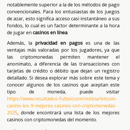
notablemente superior a la de los métodos de pago
convencionales. Para los entusiastas de los juegos
de azar, esto significa acceso casi instantáneo a sus
fondos, lo cual es un factor determinante a la hora
de jugar en
casinos en línea
.
Además, la
privacidad en pagos
es una de las
ventajas más valoradas por los jugadores, ya que
las criptomonedas permiten mantener el
anonimato, a diferencia de las transacciones con
tarjetas de crédito o débito que dejan un registro
detallado. Si desea explorar más sobre este tema y
conocer algunos de los casinos que aceptan este
tipo de moneda, puede visitar
https://www.resultados-futbol.com/noticia/bitcoin-
casino-los-9-mejores-casinos-con-criptomonedas-
2025
, donde encontrará una lista de los mejores
casinos con criptomonedas del momento.