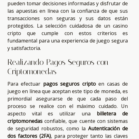
pueden tomar decisiones informadas y disfrutar de
las apuestas en línea con la confianza de que sus
transacciones son seguras y sus datos están
protegidos. La selección cuidadosa de un casino
cripto que cumple con estos criterios es
fundamental para una experiencia de juego segura
y satisfactoria.
Realizando Pagos Seguros con
Criptomonedas
Para efectuar
pagos seguros cripto
en casas de
juego en línea que aceptan este tipo de moneda, es
primordial asegurarse de que cada paso del
proceso se realice con el máximo cuidado. Un
aspecto vital es utilizar una
billetera de
criptomonedas
confiable, que cuente con sistemas
de seguridad robustos, como la
Autenticación de
dos factores (2FA)
, para proteger tanto las claves