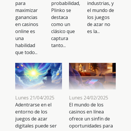
para
industrias, y
probabilidad,
maximizar
el mundo de
Plinko se
ganancias
los juegos
destaca
en casinos
de azar no
como un
online es
es la...
clásico que
una
captura
habilidad
tanto...
que todo...
Lunes 21/04/2025
Lunes 24/02/2025
Adentrarse en el
El mundo de los
entorno de los
casinos en línea
juegos de azar
ofrece un sinfín de
digitales puede ser
oportunidades para