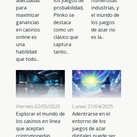
adecuadas
numerosas
los juegos de
para
industrias, y
probabilidad,
maximizar
el mundo de
Plinko se
ganancias
los juegos
destaca
en casinos
de azar no
como un
online es
es la...
clásico que
una
captura
habilidad
tanto...
que todo...
Viernes 02/05/2025
Lunes 21/04/2025
Explorar el mundo de
Adentrarse en el
los casinos en línea
entorno de los
que aceptan
juegos de azar
criptomonedas
digitales puede ser