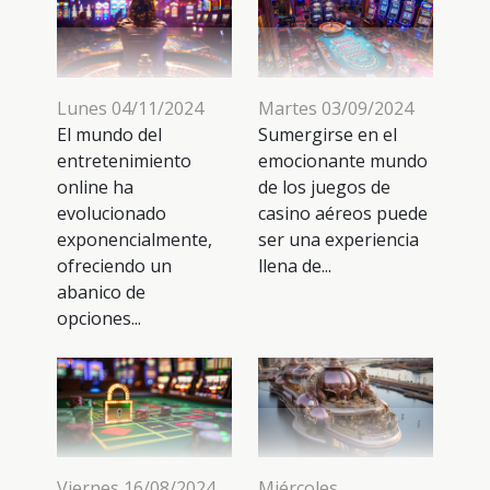
Lunes 04/11/2024
Martes 03/09/2024
El mundo del
Sumergirse en el
entretenimiento
emocionante mundo
online ha
de los juegos de
evolucionado
casino aéreos puede
exponencialmente,
ser una experiencia
ofreciendo un
llena de...
abanico de
opciones...
Viernes 16/08/2024
Miércoles