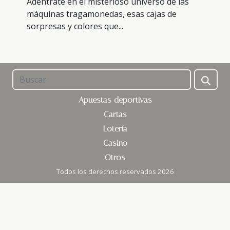
Adéntrate en el misterioso universo de las
máquinas tragamonedas, esas cajas de
sorpresas y colores que...
Apuestas deportivas
Cartas
Lotería
Casino
Otros
Todos los derechos reservados 2026