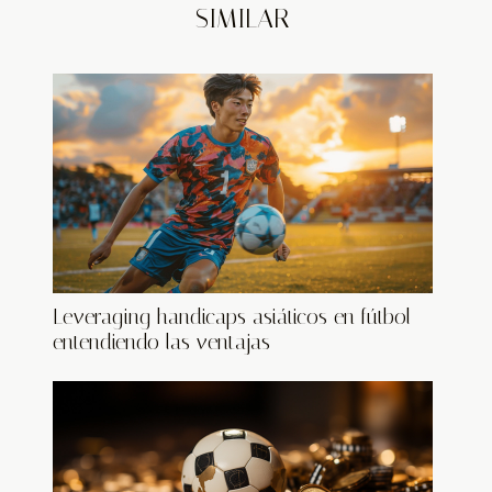
SIMILAR
Leveraging handicaps asiáticos en fútbol
entendiendo las ventajas