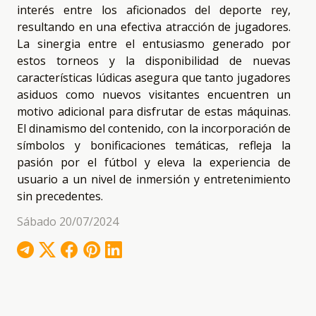
interés entre los aficionados del deporte rey,
resultando en una efectiva atracción de jugadores.
La sinergia entre el entusiasmo generado por
estos torneos y la disponibilidad de nuevas
características lúdicas asegura que tanto jugadores
asiduos como nuevos visitantes encuentren un
motivo adicional para disfrutar de estas máquinas.
El dinamismo del contenido, con la incorporación de
símbolos y bonificaciones temáticas, refleja la
pasión por el fútbol y eleva la experiencia de
usuario a un nivel de inmersión y entretenimiento
sin precedentes.
Sábado 20/07/2024