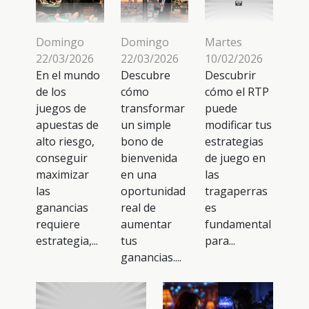
Domingo
Domingo
Martes
22/03/2026
22/03/2026
10/02/2026
En el mundo
Descubre
Descubrir
de los
cómo
cómo el RTP
juegos de
transformar
puede
apuestas de
un simple
modificar tus
alto riesgo,
bono de
estrategias
conseguir
bienvenida
de juego en
maximizar
en una
las
las
oportunidad
tragaperras
ganancias
real de
es
requiere
aumentar
fundamental
estrategia,...
tus
para...
ganancias....