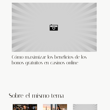
Cómo maximizar los beneficios de los
bonos gratuitos en casinos online
Sobre el mismo tema