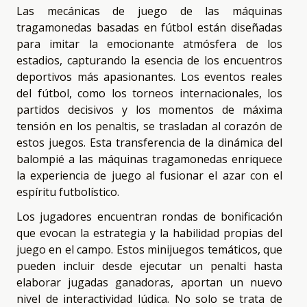
Las mecánicas de juego de las máquinas
tragamonedas basadas en fútbol están diseñadas
para imitar la emocionante atmósfera de los
estadios, capturando la esencia de los encuentros
deportivos más apasionantes. Los eventos reales
del fútbol, como los torneos internacionales, los
partidos decisivos y los momentos de máxima
tensión en los penaltis, se trasladan al corazón de
estos juegos. Esta transferencia de la dinámica del
balompié a las máquinas tragamonedas enriquece
la experiencia de juego al fusionar el azar con el
espíritu futbolístico.
Los jugadores encuentran rondas de bonificación
que evocan la estrategia y la habilidad propias del
juego en el campo. Estos minijuegos temáticos, que
pueden incluir desde ejecutar un penalti hasta
elaborar jugadas ganadoras, aportan un nuevo
nivel de interactividad lúdica. No solo se trata de