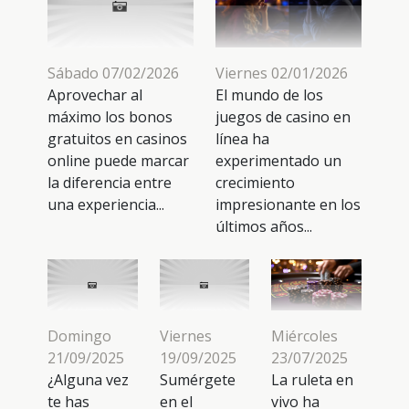
Sábado 07/02/2026
Viernes 02/01/2026
Aprovechar al
El mundo de los
máximo los bonos
juegos de casino en
gratuitos en casinos
línea ha
online puede marcar
experimentado un
la diferencia entre
crecimiento
una experiencia...
impresionante en los
últimos años...
Domingo
Viernes
Miércoles
21/09/2025
19/09/2025
23/07/2025
¿Alguna vez
Sumérgete
La ruleta en
te has
en el
vivo ha