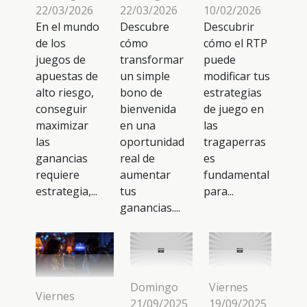
22/03/2026
22/03/2026
10/02/2026
En el mundo
Descubre
Descubrir
de los
cómo
cómo el RTP
juegos de
transformar
puede
apuestas de
un simple
modificar tus
alto riesgo,
bono de
estrategias
conseguir
bienvenida
de juego en
maximizar
en una
las
las
oportunidad
tragaperras
ganancias
real de
es
requiere
aumentar
fundamental
estrategia,...
tus
para...
ganancias....
Domingo
Viernes
Viernes
21/09/2025
19/09/2025