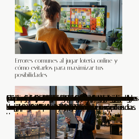
Errores comunes al jugar lotería online y
cómo evitarlos para maximizar tus
posibilidades
¿Cómo maximizar tus ganancias en juegos
Maximiza tus ganancias: estrategias para
¿Cómo influye el RTP en tus estrategias de
Comparativa: Beneficios y desventajas de
¿Cómo maximizar tus ganancias en juegos
Explorando la diversidad de juegos en
¿Cómo maximizar tus ganancias en juegos
Consejos para maximizar ganancias en
Explorando Plinko: Cómo entender y
Explora cómo Chicken Road transforma la
Guía definitiva para realizar pagos seguros
Consejos para principiantes en juegos de
Consejos para maximizar tus ganancias en
Guía completa para iniciarse en juegos de
Importancia de la atención al cliente en tu
Cómo identificar los mejores bonos en
Consejos y estrategias para juegos de
Explorando alternativas de entretenimiento
Consejos y estrategias para dominar juegos
Cómo garantizan seguridad los casinos
Cómo las máquinas tragamonedas
Explorando el fascinante mundo de los
El mundo oculto de las máquinas
de apuestas de alto riesgo?
bonos de bienvenida
tragaperras?
los juegos de casino en línea
de casino con alta RTP?
casinos virtuales: Desde tragamonedas
de ruleta en vivo?
casinos online
mejorar tus estrategias de juego
experiencia en casinos virtuales
en casinos que aceptan criptomonedas
azar digitales
casinos en línea
rueda de fortuna en línea
experiencia de casino online
casinos online
casino en línea con altos premios
en plataformas de apuestas y casino
de casino aéreos
online: Licencias y regulaciones explicadas
temáticas de fútbol mejoran la experiencia
casinos flotantes
tragamonedas
hasta apuestas deportivas
de juego