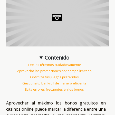
Contenido
Lee los términos cuidadosamente
Aprovecha las promociones por tiempo limitado
Optimiza tus juegos preferidos
Gestiona tu bankroll de manera eficiente
Evita errores frecuentes en los bonos
Aprovechar al máximo los bonos gratuitos en
casinos online puede marcar la diferencia entre una