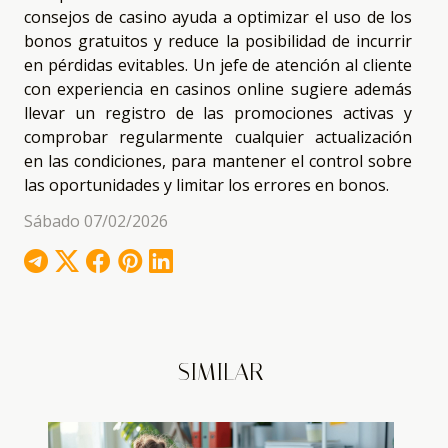
consejos de casino ayuda a optimizar el uso de los
bonos gratuitos y reduce la posibilidad de incurrir
en pérdidas evitables. Un jefe de atención al cliente
con experiencia en casinos online sugiere además
llevar un registro de las promociones activas y
comprobar regularmente cualquier actualización
en las condiciones, para mantener el control sobre
las oportunidades y limitar los errores en bonos.
Sábado 07/02/2026
SIMILAR