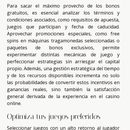
Para sacar el máximo provecho de los bonos
gratuitos, es esencial analizar los términos y
condiciones asociados, como requisitos de apuesta,
juegos que participan y fecha de caducidad.
Aprovechar promociones especiales, como free
spins en máquinas tragamonedas seleccionadas o
paquetes de bonos exclusivos, permite
experimentar distintas mecánicas de juego y
perfeccionar estrategias sin arriesgar el capital
propio. Además, una gestión estratégica del tiempo
y de los recursos disponibles incrementa no solo
las probabilidades de convertir estos incentivos en
ganancias reales, sino también la satisfacción
general derivada de la experiencia en el casino
online.
Optimiza tus juegos preferidos
Seleccionar juegos con un alto retorno al jugador