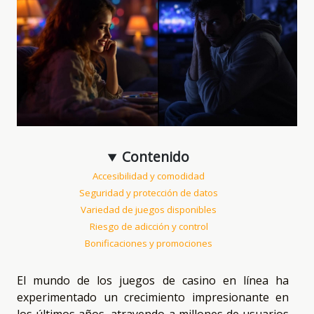
Contenido
Accesibilidad y comodidad
Seguridad y protección de datos
Variedad de juegos disponibles
Riesgo de adicción y control
Bonificaciones y promociones
El mundo de los juegos de casino en línea ha
experimentado un crecimiento impresionante en