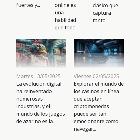
fuertes y...
online es
clásico que
una
captura
habilidad
tanto...
que todo...
Martes 13/05/2025
Viernes 02/05/2025
La evolución digital
Explorar el mundo de
ha reinventado
los casinos en línea
numerosas
que aceptan
industrias, y el
criptomonedas
mundo de los juegos
puede ser tan
de azar no es la...
emocionante como
navegar...