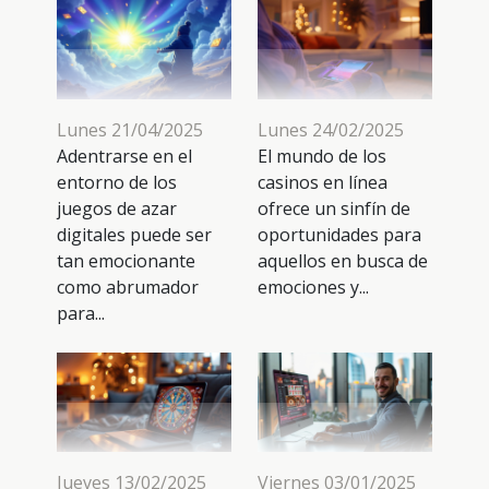
Lunes 21/04/2025
Lunes 24/02/2025
Adentrarse en el
El mundo de los
entorno de los
casinos en línea
juegos de azar
ofrece un sinfín de
digitales puede ser
oportunidades para
tan emocionante
aquellos en busca de
como abrumador
emociones y...
para...
Jueves 13/02/2025
Viernes 03/01/2025