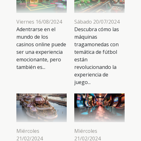
Viernes 16/08/2024
Sábado 20/07/2024
Adentrarse en el
Descubra cómo las
mundo de los
máquinas
casinos online puede
tragamonedas con
ser una experiencia
temática de fútbol
emocionante, pero
están
también es...
revolucionando la
experiencia de
juego...
Miércoles
Miércoles
21/02/2024
21/02/2024