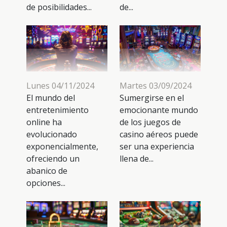
de posibilidades...
de...
Lunes 04/11/2024
Martes 03/09/2024
El mundo del
Sumergirse en el
entretenimiento
emocionante mundo
online ha
de los juegos de
evolucionado
casino aéreos puede
exponencialmente,
ser una experiencia
ofreciendo un
llena de...
abanico de
opciones...