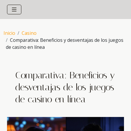
Inicio
Casino
Comparativa: Beneficios y desventajas de los juegos
de casino en línea
Comparativa: Beneficios y
desventajas de los juegos
de casino en línea