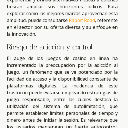
buscan ampliar sus horizontes lúdicos. Para
explorar cómo las mejores marcas aprovechan esta
amplitud, puede consultarse
Rabbit Road
, referente
en el sector por su oferta diversa y su enfoque en
la innovación.
Riesgo de adicción y control
El auge de los juegos de casino en línea ha
incrementado la preocupación por la adicción al
juego, un fenómeno que se ve potenciado por la
facilidad de acceso y la disponibilidad constante de
plataformas digitales. La incidencia de este
trastorno puede evitarse empleando estrategias de
juego responsable, entre las cuales destaca la
utilización del sistema de autolimitación, que
permite establecer límites personales de tiempo y
dinero antes de iniciar la sesión. Es relevante que
los usuarios mantengan un fuerte autocontrol,