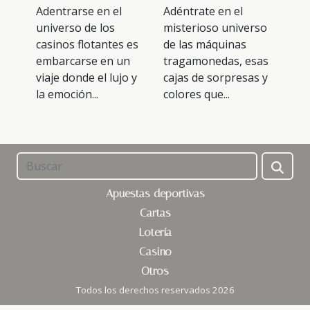
Adentrarse en el
Adéntrate en el
universo de los
misterioso universo
casinos flotantes es
de las máquinas
embarcarse en un
tragamonedas, esas
viaje donde el lujo y
cajas de sorpresas y
la emoción...
colores que...
Apuestas deportivas
Cartas
Lotería
Casino
Otros
Todos los derechos reservados 2026