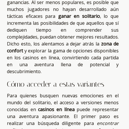
ganancias. Al ser menos populares, es posible que
muchos jugadores no hayan desarrollado aún
tácticas eficaces para
ganar en solitario
, lo que
incrementa las posibilidades de que aquellos que sí
dediquen tiempo en comprender sus
complejidades, puedan obtener mejores resultados.
Dicho esto, los alentamos a dejar atrás la
zona de
confort
y explorar la gama de opciones disponibles
en los casinos en línea, convirtiendo cada partida
en una aventura llena de potencial y
descubrimiento.
Cómo acceder a estas variantes
Para quienes busquen nuevas emociones en el
mundo del solitario, el acceso a versiones menos
conocidas en
casinos en línea
puede representar
una aventura apasionante. El primer paso es
realizar una búsqueda diligente para
encontrar