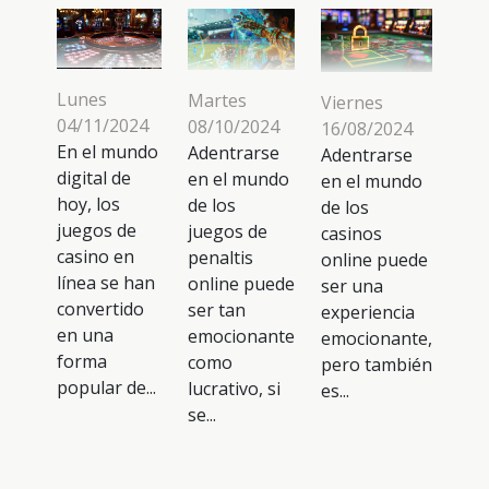
Lunes
Martes
Viernes
04/11/2024
08/10/2024
16/08/2024
En el mundo
Adentrarse
Adentrarse
digital de
en el mundo
en el mundo
hoy, los
de los
de los
juegos de
juegos de
casinos
casino en
penaltis
online puede
línea se han
online puede
ser una
convertido
ser tan
experiencia
en una
emocionante
emocionante,
forma
como
pero también
popular de...
lucrativo, si
es...
se...