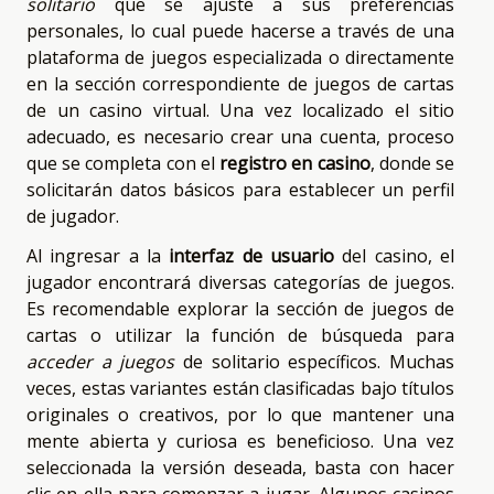
solitario
que se ajuste a sus preferencias
personales, lo cual puede hacerse a través de una
plataforma de juegos especializada o directamente
en la sección correspondiente de juegos de cartas
de un casino virtual. Una vez localizado el sitio
adecuado, es necesario crear una cuenta, proceso
que se completa con el
registro en casino
, donde se
solicitarán datos básicos para establecer un perfil
de jugador.
Al ingresar a la
interfaz de usuario
del casino, el
jugador encontrará diversas categorías de juegos.
Es recomendable explorar la sección de juegos de
cartas o utilizar la función de búsqueda para
acceder a juegos
de solitario específicos. Muchas
veces, estas variantes están clasificadas bajo títulos
originales o creativos, por lo que mantener una
mente abierta y curiosa es beneficioso. Una vez
seleccionada la versión deseada, basta con hacer