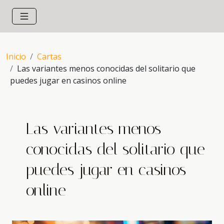
Inicio
Cartas
Las variantes menos conocidas del solitario que
puedes jugar en casinos online
Las variantes menos
conocidas del solitario que
puedes jugar en casinos
online