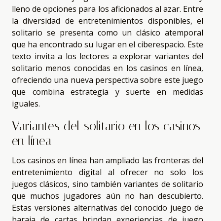
lleno de opciones para los aficionados al azar. Entre
la diversidad de entretenimientos disponibles, el
solitario se presenta como un clásico atemporal
que ha encontrado su lugar en el ciberespacio. Este
texto invita a los lectores a explorar variantes del
solitario menos conocidas en los casinos en línea,
ofreciendo una nueva perspectiva sobre este juego
que combina estrategia y suerte en medidas
iguales.
Variantes del solitario en los casinos
en línea
Los casinos en línea han ampliado las fronteras del
entretenimiento digital al ofrecer no solo los
juegos clásicos, sino también variantes de solitario
que muchos jugadores aún no han descubierto.
Estas versiones alternativas del conocido juego de
baraja de cartas brindan experiencias de juego