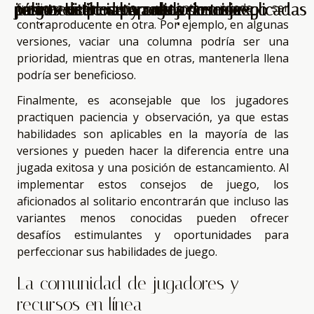
funciona en una variante puede ser
para tu estilo de apuesta descubre
cómo evitarlos para mejorar tu juego
casino en línea con altos premios
juegos de penaltis online
online: Licencias y regulaciones explicadas
contraproducente en otra. Por ejemplo, en algunas
opciones menos saturadas
versiones, vaciar una columna podría ser una
prioridad, mientras que en otras, mantenerla llena
podría ser beneficioso.
Finalmente, es aconsejable que los jugadores
practiquen paciencia y observación, ya que estas
habilidades son aplicables en la mayoría de las
versiones y pueden hacer la diferencia entre una
jugada exitosa y una posición de estancamiento. Al
implementar estos consejos de juego, los
aficionados al solitario encontrarán que incluso las
variantes menos conocidas pueden ofrecer
desafíos estimulantes y oportunidades para
perfeccionar sus habilidades de juego.
La comunidad de jugadores y
recursos en línea