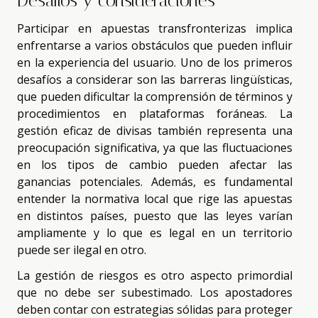
Desafíos y consideraciones
Participar en apuestas transfronterizas implica
enfrentarse a varios obstáculos que pueden influir
en la experiencia del usuario. Uno de los primeros
desafíos a considerar son las barreras lingüísticas,
que pueden dificultar la comprensión de términos y
procedimientos en plataformas foráneas. La
gestión eficaz de divisas también representa una
preocupación significativa, ya que las fluctuaciones
en los tipos de cambio pueden afectar las
ganancias potenciales. Además, es fundamental
entender la normativa local que rige las apuestas
en distintos países, puesto que las leyes varían
ampliamente y lo que es legal en un territorio
puede ser ilegal en otro.
La gestión de riesgos es otro aspecto primordial
que no debe ser subestimado. Los apostadores
deben contar con estrategias sólidas para proteger