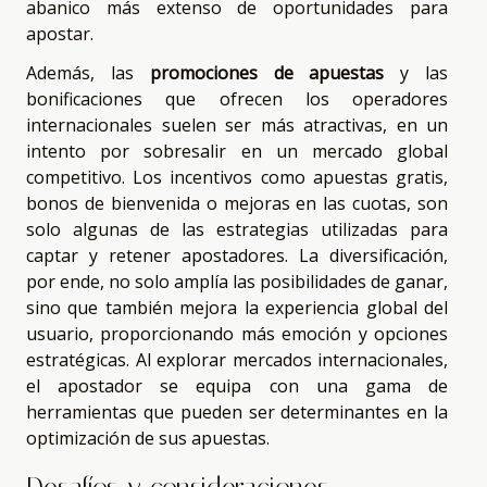
abanico más extenso de oportunidades para
apostar.
Además, las
promociones de apuestas
y las
bonificaciones que ofrecen los operadores
internacionales suelen ser más atractivas, en un
intento por sobresalir en un mercado global
competitivo. Los incentivos como apuestas gratis,
bonos de bienvenida o mejoras en las cuotas, son
solo algunas de las estrategias utilizadas para
captar y retener apostadores. La diversificación,
por ende, no solo amplía las posibilidades de ganar,
sino que también mejora la experiencia global del
usuario, proporcionando más emoción y opciones
estratégicas. Al explorar mercados internacionales,
el apostador se equipa con una gama de
herramientas que pueden ser determinantes en la
optimización de sus apuestas.