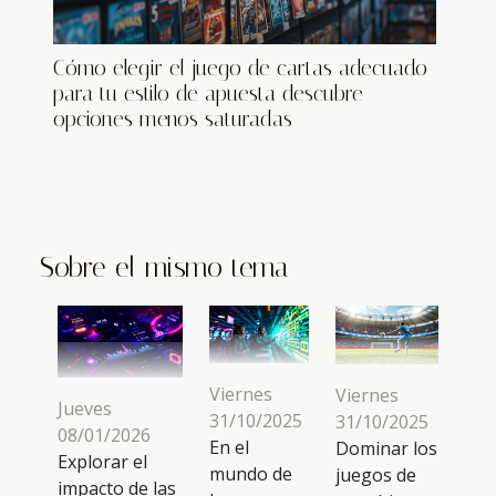
Cómo elegir el juego de cartas adecuado
para tu estilo de apuesta descubre
opciones menos saturadas
Sobre el mismo tema
Viernes
Viernes
Jueves
31/10/2025
31/10/2025
08/01/2026
En el
Dominar los
Explorar el
mundo de
juegos de
impacto de las