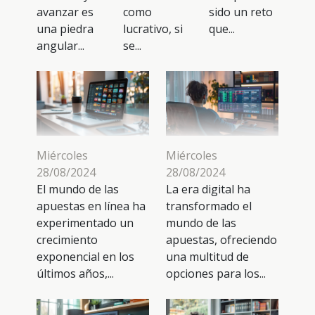
avanzar es
como
sido un reto
una piedra
lucrativo, si
que...
angular...
se...
Miércoles
Miércoles
28/08/2024
28/08/2024
El mundo de las
La era digital ha
apuestas en línea ha
transformado el
experimentado un
mundo de las
crecimiento
apuestas, ofreciendo
exponencial en los
una multitud de
últimos años,...
opciones para los...