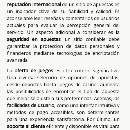
reputación internacional
de un sitio de apuestas es
un indicador clave de su fiabilidad y calidad. Es
aconsejable leer reseñas y comentarios de usuarios
actuales para evaluar la percepción general del
servicio. Un aspecto adicional a considerar es la
seguridad en apuestas
; un sitio confiable debe
garantizar la protección de datos personales y
financieros mediante tecnologías de encriptación
avanzada.
La
oferta de juegos
es otro criterio significativo.
Una diversa selección de opciones de apuestas,
desde deportes hasta juegos de casino, aumenta
las posibilidades de encontrar el tipo de apuesta
que mejor se ajuste a sus preferencias. Además, las
facilidades de usuario
, como una interfaz intuitiva y
métodos de pago accesibles, son determinantes
para una experiencia satisfactoria. Por último, un
soporte al cliente
eficiente y disponible es vital para