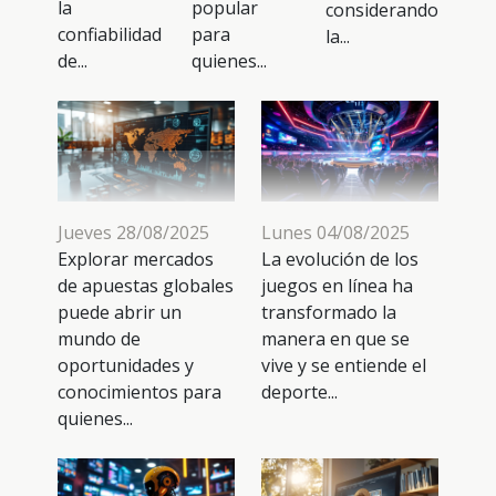
la
popular
considerando
confiabilidad
para
la...
de...
quienes...
Jueves 28/08/2025
Lunes 04/08/2025
Explorar mercados
La evolución de los
de apuestas globales
juegos en línea ha
puede abrir un
transformado la
mundo de
manera en que se
oportunidades y
vive y se entiende el
conocimientos para
deporte...
quienes...