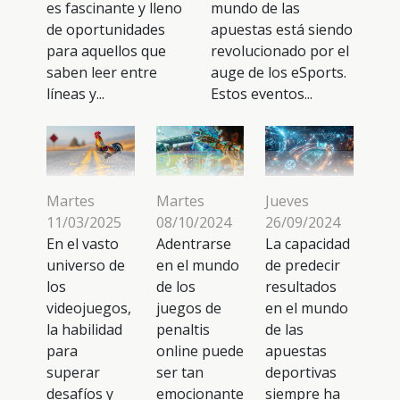
es fascinante y lleno
mundo de las
de oportunidades
apuestas está siendo
para aquellos que
revolucionado por el
saben leer entre
auge de los eSports.
líneas y...
Estos eventos...
Martes
Martes
Jueves
11/03/2025
08/10/2024
26/09/2024
En el vasto
Adentrarse
La capacidad
universo de
en el mundo
de predecir
los
de los
resultados
videojuegos,
juegos de
en el mundo
la habilidad
penaltis
de las
para
online puede
apuestas
superar
ser tan
deportivas
desafíos y
emocionante
siempre ha