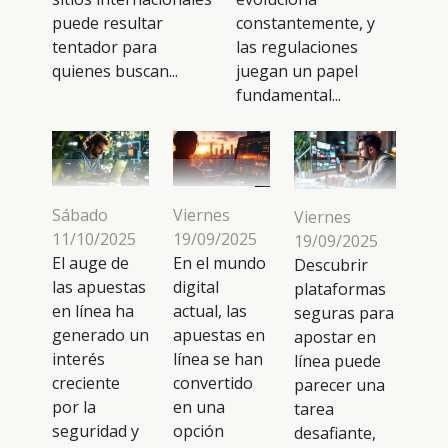
puede resultar
constantemente, y
tentador para
las regulaciones
quienes buscan...
juegan un papel
fundamental...
Sábado
Viernes
Viernes
11/10/2025
19/09/2025
19/09/2025
El auge de
En el mundo
Descubrir
las apuestas
digital
plataformas
en línea ha
actual, las
seguras para
generado un
apuestas en
apostar en
interés
línea se han
línea puede
creciente
convertido
parecer una
por la
en una
tarea
seguridad y
opción
desafiante,