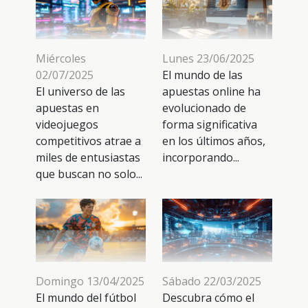
Miércoles
Lunes 23/06/2025
02/07/2025
El mundo de las
El universo de las
apuestas online ha
apuestas en
evolucionado de
videojuegos
forma significativa
competitivos atrae a
en los últimos años,
miles de entusiastas
incorporando...
que buscan no solo...
Domingo 13/04/2025
Sábado 22/03/2025
El mundo del fútbol
Descubra cómo el